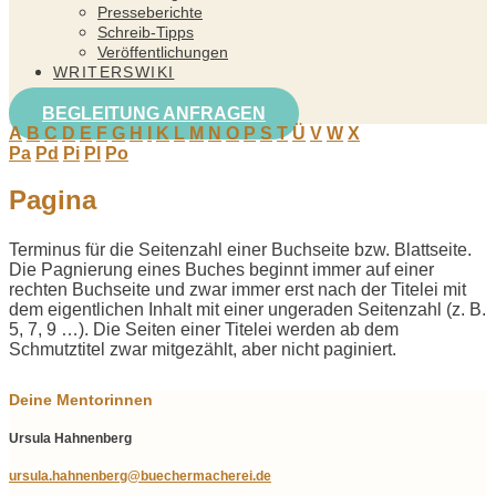
Presseberichte
Schreib-Tipps
Veröffentlichungen
WRITERSWIKI
BEGLEITUNG ANFRAGEN
A
B
C
D
E
F
G
H
I
K
L
M
N
O
P
S
T
Ü
V
W
X
Pa
Pd
Pi
Pl
Po
Pagina
Terminus für die Seitenzahl einer Buchseite bzw. Blattseite.
Die Pagnierung eines Buches beginnt immer auf einer
rechten Buchseite und zwar immer erst nach der Titelei mit
dem eigentlichen Inhalt mit einer ungeraden Seitenzahl (z. B.
5, 7, 9 …). Die Seiten einer Titelei werden ab dem
Schmutztitel zwar mitgezählt, aber nicht paginiert.
Deine Mentorinnen
Ursula Hahnenberg
ursula.hahnenberg@buechermacherei.de