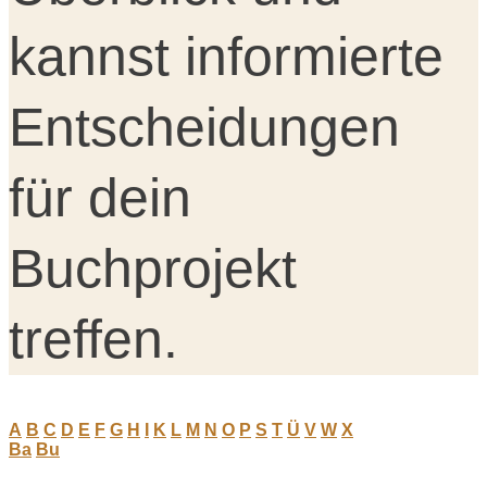
kannst informierte
Entscheidungen
für dein
Buchprojekt
treffen.
A
B
C
D
E
F
G
H
I
K
L
M
N
O
P
S
T
Ü
V
W
X
Ba
Bu