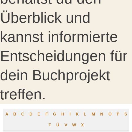
Überblick und
kannst informierte
Entscheidungen für
dein Buchprojekt
treffen.
A
B
C
D
E
F
G
H
I
K
L
M
N
O
P
S
T
Ü
V
W
X