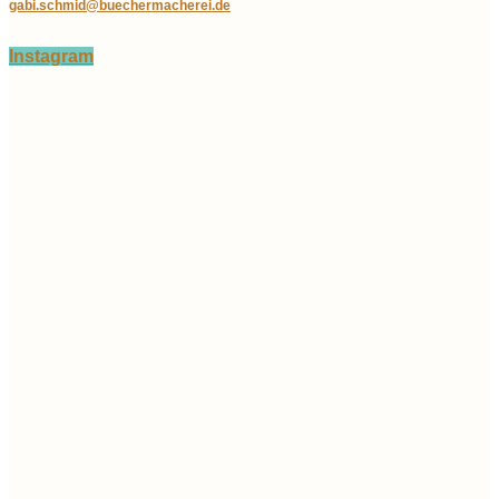
gabi.schmid@buechermacherei.de
Instagram