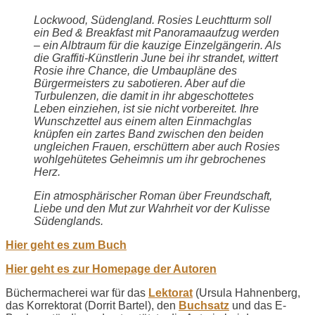
Lockwood, Südengland. Rosies Leuchtturm soll
ein Bed & Breakfast mit Panoramaaufzug werden
– ein Albtraum für die kauzige Einzelgängerin. Als
die Graffiti-Künstlerin June bei ihr strandet, wittert
Rosie ihre Chance, die Umbaupläne des
Bürgermeisters zu sabotieren. Aber auf die
Turbulenzen, die damit in ihr abgeschottetes
Leben einziehen, ist sie nicht vorbereitet. Ihre
Wunschzettel aus einem alten Einmachglas
knüpfen ein zartes Band zwischen den beiden
ungleichen Frauen, erschüttern aber auch Rosies
wohlgehütetes Geheimnis um ihr gebrochenes
Herz.
Ein atmosphärischer Roman über Freundschaft,
Liebe und den Mut zur Wahrheit vor der Kulisse
Südenglands.
Hier geht es zum Buch
Hier geht es zur Homepage der Autoren
Büchermacherei war für das
Lektorat
(Ursula Hahnenberg,
das Korrektorat (Dorrit Bartel), den
Buchsatz
und das E-